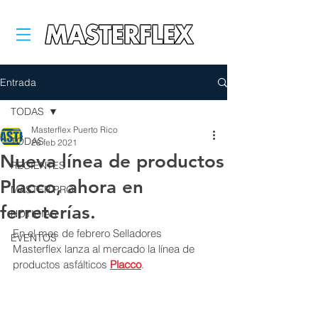
Entrada
TODAS
Masterflex Puerto Rico
TODAS
28 feb 2021
Nueva línea de productos
RECIENTES
Placco, ahora en
MASTER PRO
ferreterías.
NOTICIAS
En el mes de febrero Selladores 
EVENTOS
Masterflex lanza al mercado la línea de 
productos asfálticos 
Placco
. 