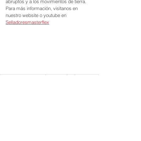
abruptos y a los movimientos de tierra.
Para más información, visítanos en 
nuestro website o youtube en 
Selladoresmasterflex
los mejores selladores
Masterflex
DIY
Silicone100
Selladores de techo
masterflex
NOTICIAS
RECIENTES