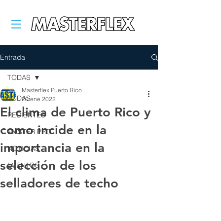
Entrada
TODAS
Masterflex Puerto Rico
TODAS
20 ene 2022
El clima de Puerto Rico y
RECIENTES
como incide en la
MASTER PRO
importancia en la
NOTICIAS
selección de los
EVENTOS
selladores de techo