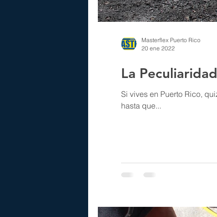
Masterflex Puerto Rico
20 ene 2022
La Peculiaridad
Si vives en Puerto Rico, quiz
hasta que...