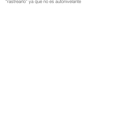
“rastrearlo” ya que no es autonivelante 
como el Fast-Set Leveling Repair.
Para más información, visítanos en 
nuestro website o youtube en 
Selladoresmasterflex.com
DIY
Selladores de techo
masterflex
aprende a instalar
nuevos
RECIENTES
NOTICIAS
MASTER PRO
Ver todo
Entradas recientes