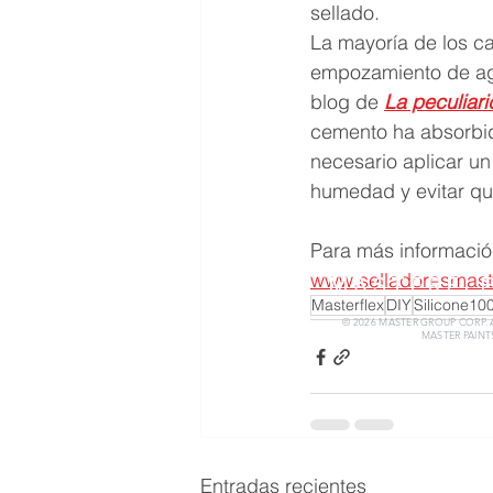
sellado.
La mayoría de los c
empozamiento de agu
blog de 
La peculiar
cemento ha absorbid
necesario aplicar un
humedad y evitar qu
Para más información
www.selladoresmast
MASTERFL
Masterflex
DIY
Silicone10
© 2026 MASTER GROUP CORP.
MASTER PAINTS
Entradas recientes