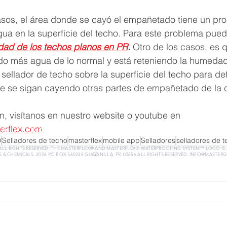
asos, el área donde se cayó el empañetado tiene un pr
a en la superficie del techo. Para este problema pued
idad de los techos planos en PR
. 
Otro de los casos, es q
o más agua de lo normal y está reteniendo la humedad.
 sellador de techo sobre la superficie del techo para det
e se sigan cayendo otras partes de empañetado de la 
, visítanos en nuestro website o youtube en 
erflex.com
EX
PRODUCTOS
RECURSOS
0
Selladores de techo
masterflex
mobile app
Selladores
selladores de t
 ALL RIGHTS RESERVED. THE MASTERFLEX® AND MASTERFLEX® WATERPROOFING SYSTEM™ LOGO IS
 & CHEMICALS. 2026 PO BOX 560248 GUAYANILLA, PR. 00656 ALL RIGHTS RESERVED.
INFO@MASTERG