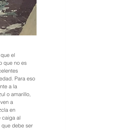
que el 
o que no es 
celentes 
edad. Para eso 
te a la 
l o amarillo, 
ven a 
zcla en 
caiga al 
e que debe ser 