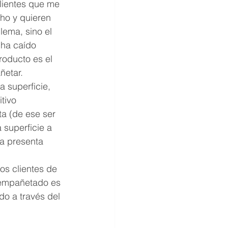
lientes que me 
ho y quieren 
lema, sino el 
 ha caído 
roducto es el 
ñetar. 
 superficie, 
tivo 
ta (de ese ser 
 superficie a 
ta presenta 
os clientes de 
 empañetado es 
o a través del 