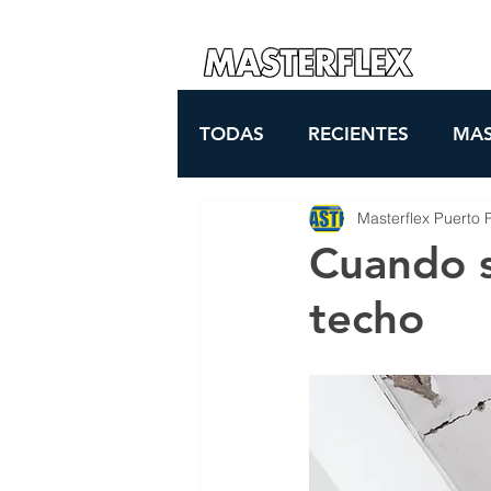
PRODUC
TODAS
RECIENTES
MAS
Masterflex Puerto 
Cuando s
techo