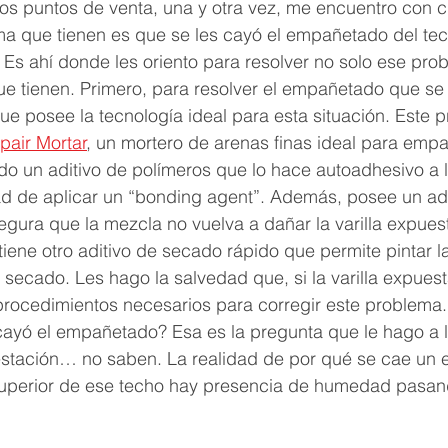
os puntos de venta, una y otra vez, me encuentro con c
ma que tienen es que se les cayó el empañetado del tec
. Es ahí donde les oriento para resolver no solo ese prob
e tienen. Primero, para resolver el empañetado que se
ue posee la tecnología ideal para esta situación. Este p
pair Mortar
, un mortero de arenas finas ideal para empa
do un aditivo de polímeros que lo hace autoadhesivo a la
ad de aplicar un “bonding agent”. Además, posee un adi
egura que la mezcla no vuelva a dañar la varilla expues
 tiene otro aditivo de secado rápido que permite pintar la
 secado. Les hago la salvedad que, si la varilla expues
procedimientos necesarios para corregir este problema.
cayó el empañetado? Esa es la pregunta que le hago a l
testación… no saben. La realidad de por qué se cae un
superior de ese techo hay presencia de humedad pasand