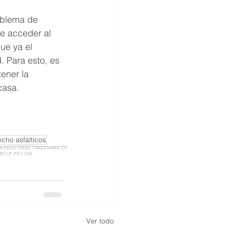
oblema de 
e acceder al 
ue ya el 
 Para esto, es 
ener la 
casa.
COMPAÑIA
echo asfálticos
 A REGISTERED TRADEMARK OF
ROUP-PR.COM
Ver todo