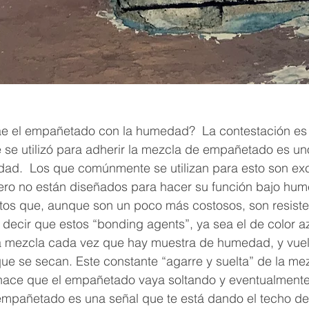
ae el empañetado con la humedad?  La contestación es 
 se utilizó para adherir la mezcla de empañetado es un
edad.  Los que comúnmente se utilizan para esto son ex
ero no están diseñados para hacer su función bajo hum
tos que, aunque son un poco más costosos, son resisten
cir que estos “bonding agents”, ya sea el de color azu
la mezcla cada vez que hay muestra de humedad, y vuel
ue se secan. Este constante “agarre y suelta” de la me
ace que el empañetado vaya soltando y eventualmente 
 empañetado es una señal que te está dando el techo d